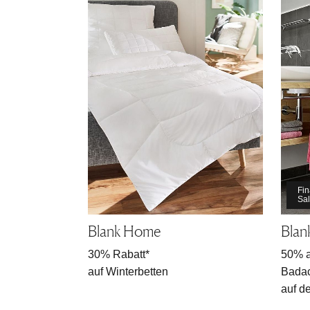
Fin
Sa
Blank Home
Bla
30% Rabatt*
50% a
auf Winterbetten
Badac
auf d