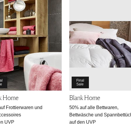
al
Final
le
Sale
nk Home
Blank Home
uf Frottierwaren und
50% auf alle Bettwaren,
cessoires
Bettwäsche und Spannbettüc
en UVP
auf den UVP