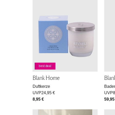
best deal
Blank Home
Bla
Duftkerze
Badem
UVP
24,95 €
UVP
8
8,95 €
59,95