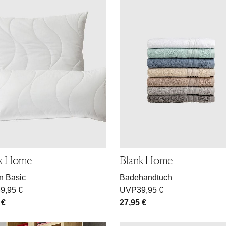
nk Home
Blank Home
n Basic
Badehandtuch
9,95 €
UVP
39,95 €
 €
27,95 €