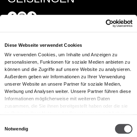
Öffnungszeiten
Diese Webseite verwendet Cookies
Wir verwenden Cookies, um Inhalte und Anzeigen zu
Shops
personalisieren, Funktionen für soziale Medien anbieten zu
Montag - Samstag 09:30 - 18:30
können und die Zugriffe auf unsere Website zu analysieren.
Außerdem geben wir Informationen zu Ihrer Verwendung
25.10.2026 Crazy Weekend
unserer Website an unsere Partner für soziale Medien,
13:00 - 18:00
Werbung und Analysen weiter. Unsere Partner führen diese
Informationen möglicherweise mit weiteren Daten
zusammen, die Sie ihnen bereitgestellt haben oder die sie
im Rahmen Ihrer Nutzung der Dienste gesammelt haben.
Kontakt
Einwilligungsauswahl
Notwendig
City Outlet Geislingen