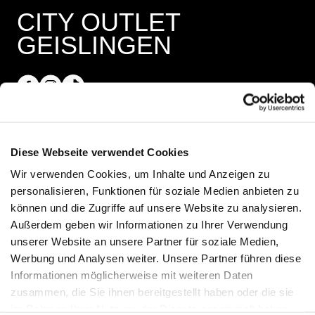
CITY OUTLET
GEISLINGEN
Öffnungszeiten
Diese Webseite verwendet Cookies
Wir verwenden Cookies, um Inhalte und Anzeigen zu
Shops
personalisieren, Funktionen für soziale Medien anbieten zu
Montag - Samstag 09:30 - 18:30
können und die Zugriffe auf unsere Website zu analysieren.
Außerdem geben wir Informationen zu Ihrer Verwendung
25.10.2026 Crazy Weekend
unserer Website an unsere Partner für soziale Medien,
13:00 - 18:00
Werbung und Analysen weiter. Unsere Partner führen diese
Informationen möglicherweise mit weiteren Daten
zusammen, die Sie ihnen bereitgestellt haben oder die sie
im Rahmen Ihrer Nutzung der Dienste gesammelt haben.